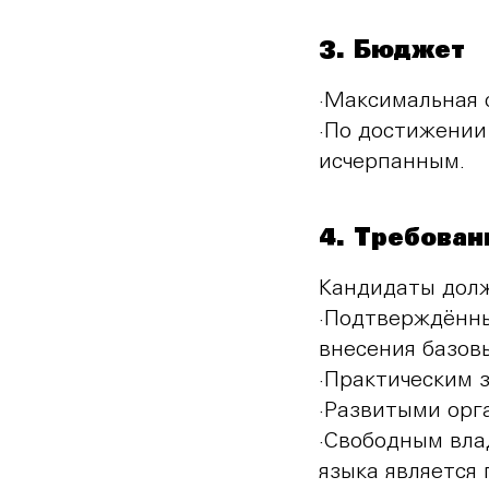
3. Бюджет
·Максимальная 
·По достижении
исчерпанным.
4. Требован
Кандидаты долж
·Подтверждённы
внесения базов
·Практическим з
·Развитыми орг
·Свободным вла
языка является