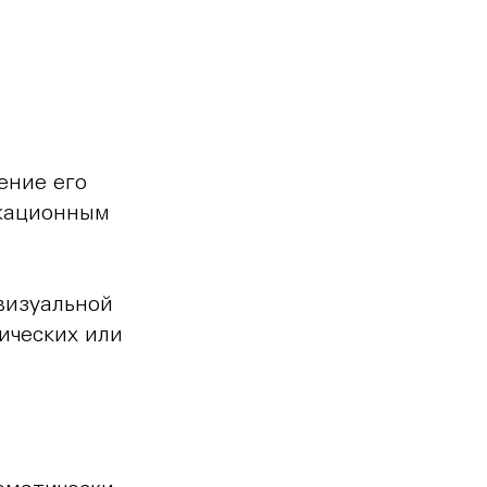
ение его
икационным
визуальной
ических или