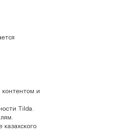
ается
 контентом и
ости Tilda.
лям.
е казахского