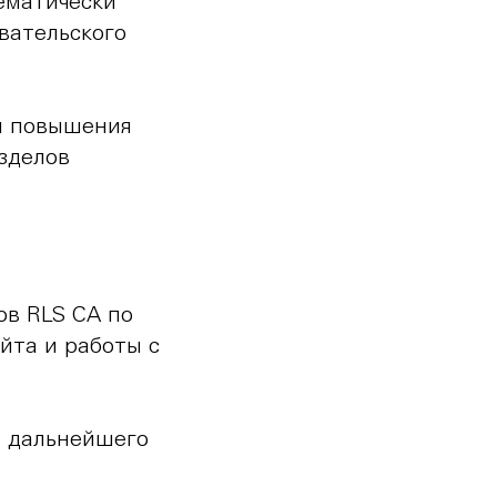
тематически
вательского
ля повышения
зделов
ов RLS CA по
йта и работы с
я дальнейшего