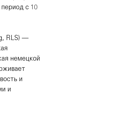
 период с 10
g, RLS) —
кая
кая немецкой
ерживает
вость и
ми и