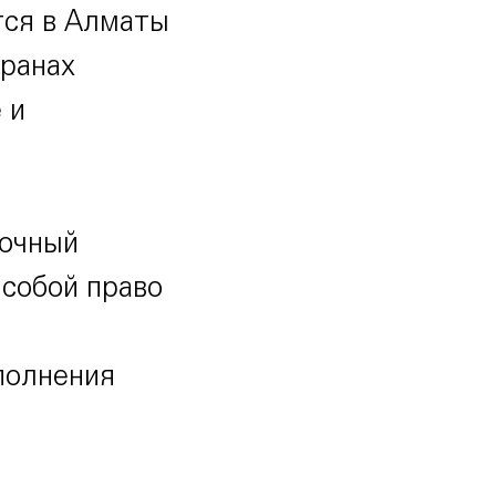
тся в Алматы
транах
 и
мочный
 собой право
полнения