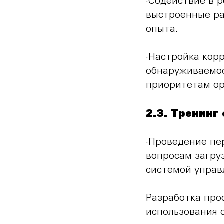
·Содействие в 
выстроенные ра
опыта.
·Настройка кор
обнаруживаемос
приоритетам ор
2.3. Тренинг
·Проведение пе
вопросам загру
системой управ
Разработка про
использования 