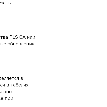
учать
тва RLS CA или
ные обновления
деляется в
ся в табелях
венно
се при