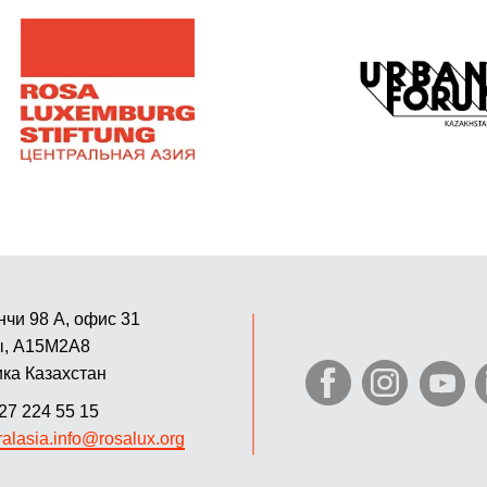
нчи 98 А, офис 31
ы, A15M2A8
ка Казахстан
27 224 55 15
ralasia.info@rosalux.org