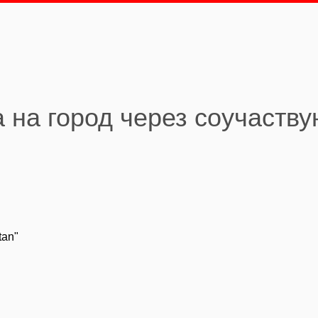
 на город через соучаств
tan"