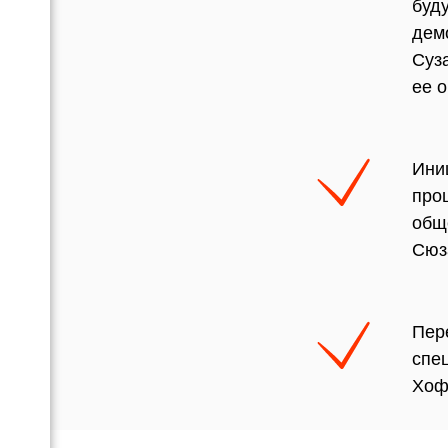
буд
дем
Суз
ее 
Ини
про
общ
Сюз
Пер
спе
Хоф