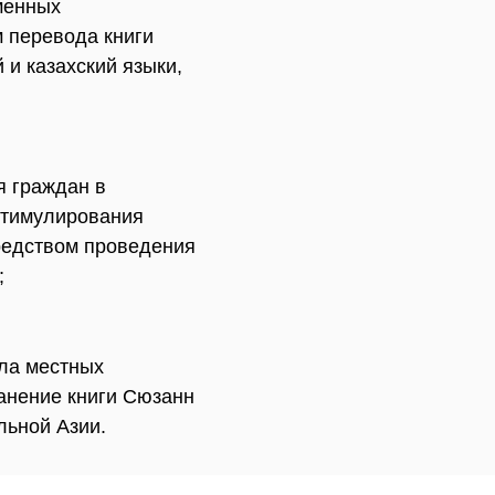
менных
 перевода книги
 и казахский языки,
я граждан в
стимулирования
средством проведения
;
ла местных
ранение книги Сюзанн
льной Азии.