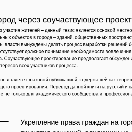
ород через соучаствующее проект
з участия жителей – данный тезис является основой местн
ьных объектов в городе – зданий, общественных пространст
ь, власти вынуждены делать процесс выработки решений б
отсутствует должное понимание необходимости вовлечения 
та. Соучаствующее проектирование предполагает обсужден
тересов всех участников процесса.
анн является знаковой публикацией, содержащей как теорет
го проектирования. Перевод данной книги на русский и к
е не только для академического сообщества и профессиона
Укрепление права граждан на гор