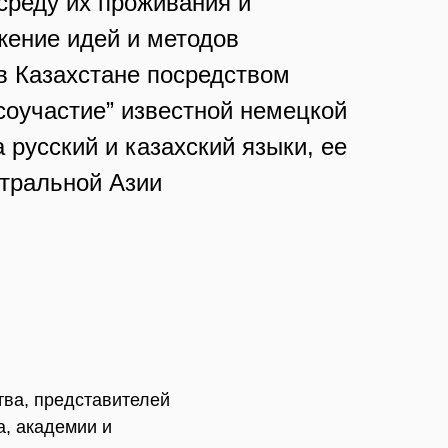
среду их проживания и
жение идей и методов
в Казахстане посредством
 соучастие” известной немецкой
русский и казахский языки, ее
нтральной Азии
тва, представителей
, академии и