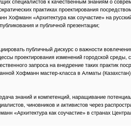
ущих специалистов к качественным знаниям о совре
ократических практиках проектирования посредством
анн Хофманн «Архитектура как соучастие» на русский
опубликования и публичной презентации;
циировать публичный дискурс о важности вовлечени
цессы проектирования изменений городской среды, 
ественного запроса на внедрение таких практик по
анной Хофманн мастер-класса в Алматы (Казахстан)
едача знаний и компетенций, наращивание потенциа
циалистов, чиновников и активистов через распрост
манн «Архитектура как соучастие» в странах Центра